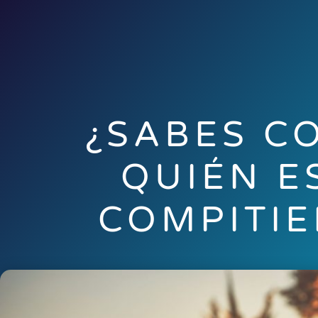
¿SABES C
QUIÉN E
COMPITI